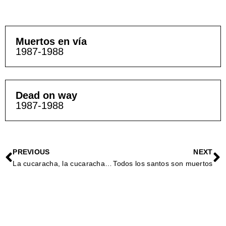
Muertos en vía
1987-1988
Dead on way
1987-1988
PREVIOUS
NEXT
La cucaracha, la cucaracha, ya no puede caminar, porque le falta, la patica principal
Todos los santos son muertos